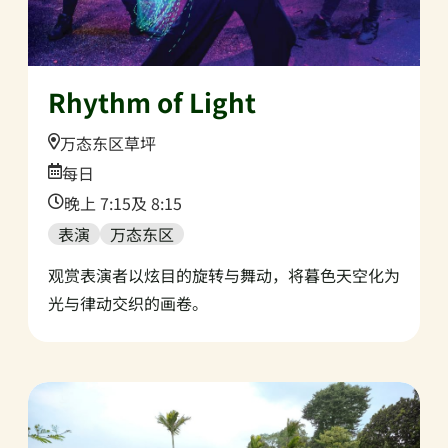
Rhythm of Light
Location:
万态东区草坪
Date:
每日
Time:
晚上 7:15及 8:15
表演
万态东区
观赏表演者以炫目的旋转与舞动，将暮色天空化为
光与律动交织的画卷。