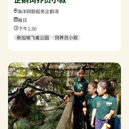
Location:
海洋网联船务企鹅湾
Date:
每日
Time:
下午1:30
新加坡飞禽公园
饲养员小叙