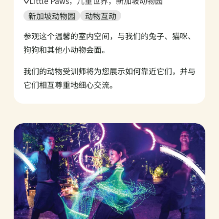
Location:
Little Paws，儿童世界，新加坡动物园
新加坡动物园
动物互动
参观这个温馨的室内空间，与我们的兔子、猫咪、
狗狗和其他小动物会面。
我们的动物受训师将为您展示如何靠近它们，并与
它们相互尊重地细心交流。