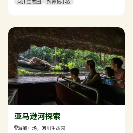
河川生态园
饲养员小叙
亚马逊河探索
Location:
游船广场，河川生态园