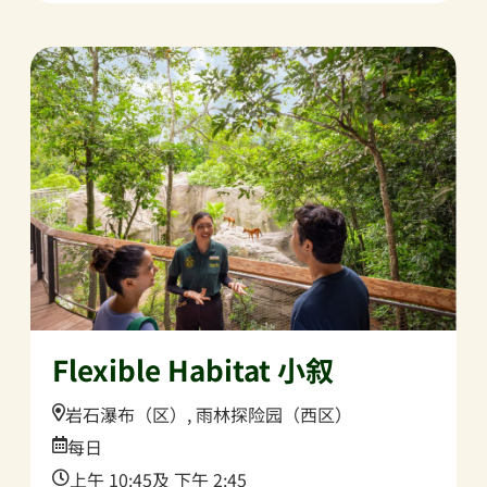
Flexible Habitat 小叙
Location:
岩石瀑布（区）, 雨林探险园（西区）
Date:
每日
Time:
上午 10:45及 下午 2:45