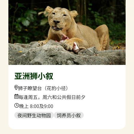
亚洲狮小叙
Location:
狮子瞭望台（花豹小径）
Date:
每逢周五，周六和公共假日前夕
Time:
晚上 8:00及9:00
夜间野生动物园
饲养员小叙