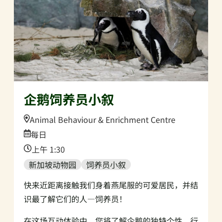
企鹅饲养员小叙
Location:
Animal Behaviour & Enrichment Centre
Date:
每日
Time:
上午 1:30
新加坡动物园
饲养员小叙
快来近距离接触我们身着燕尾服的可爱居民，并结
识最了解它们的人—饲养员！
在这场互动体验中，您将了解企鹅的独特个性、行