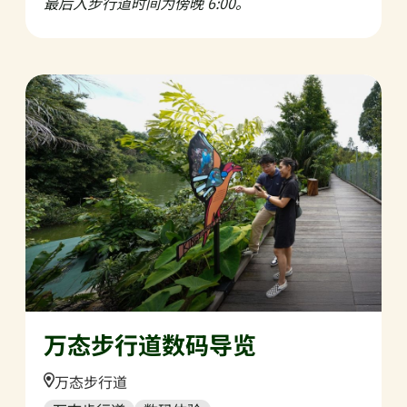
最后入步行道时间为傍晚 6:00。
万态步行道数码导览
Location:
万态步行道