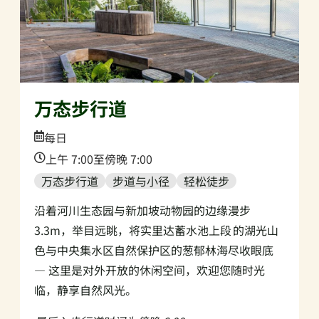
万态步行道
Date:
每日
Time:
上午 7:00至傍晚 7:00
万态步行道
步道与小径
轻松徒步
沿着河川生态园与新加坡动物园的边缘漫步
3.3m，举目远眺，将实里达蓄水池上段 的湖光山
色与中央集水区自然保护区的葱郁林海尽收眼底
— 这里是对外开放的休闲空间，欢迎您随时光
临，静享自然风光。