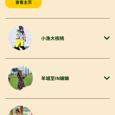
查看主页
小渔大核桃
羊城至IN嫲嫲​