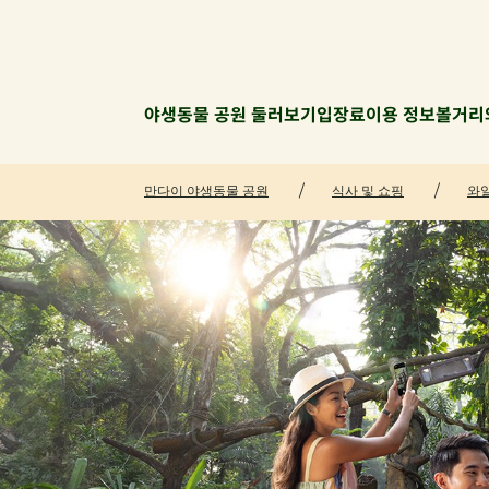
야생동물 공원 둘러보기
입장료
이용 정보
볼거리
만다이 야생동물 공원
식사 및 쇼핑
와