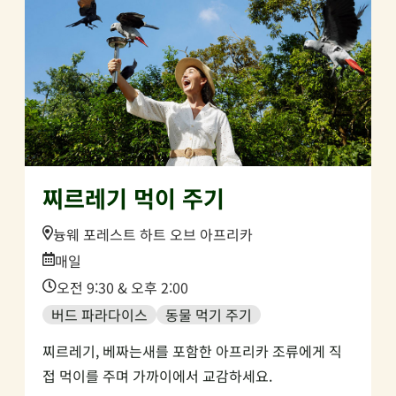
찌르레기 먹이 주기
Location:
늉웨 포레스트 하트 오브 아프리카
Date:
매일
Time:
오전 9:30 & 오후 2:00
버드 파라다이스
동물 먹기 주기
찌르레기, 베짜는새를 포함한 아프리카 조류에게 직
접 먹이를 주며 가까이에서 교감하세요.