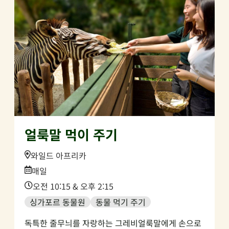
얼룩말 먹이 주기
Location:
와일드 아프리카
Date:
매일
Time:
오전 10:15 & 오후 2:15
싱가포르 동물원
동물 먹기 주기
독특한 줄무늬를 자랑하는 그레비얼룩말에게 손으로