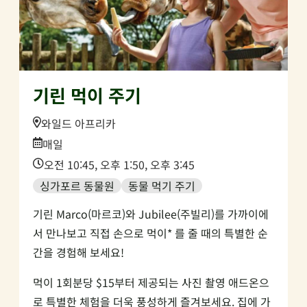
기린 먹이 주기
Location:
와일드 아프리카
Date:
매일
Time:
오전 10:45, 오후 1:50, 오후 3:45
싱가포르 동물원
동물 먹기 주기
기린 Marco(마르코)와 Jubilee(주빌리)를 가까이에
서 만나보고 직접 손으로 먹이* 를 줄 때의 특별한 순
간을 경험해 보세요!
먹이 1회분당 $15부터 제공되는 사진 촬영 애드온으
로 특별한 체험을 더욱 풍성하게 즐겨보세요. 집에 가