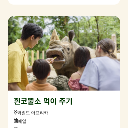
흰코뿔소 먹이 주기
Location:
와일드 아프리카
Date:
매일