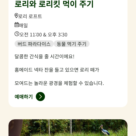
로리와 로리킷 먹이 주기
Location:
로리 로프트
Date:
매일
Time:
오전 11:00 & 오후 3:30
버드 파라다이스
동물 먹기 주기
달콤한 간식을 줄 시간이에요!
홈메이드 넥타 잔을 들고 있으면 로리 떼가
모여드는 놀라운 광경을 체험할 수 있습니다.
예매하기