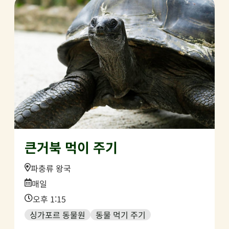
큰거북 먹이 주기
Location:
파충류 왕국
Date:
매일
Time:
오후 1:15
싱가포르 동물원
동물 먹기 주기