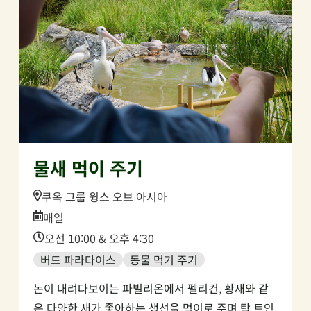
물새 먹이 주기
Location:
쿠옥 그룹 윙스 오브 아시아
Date:
매일
Time:
오전 10:00 & 오후 4:30
버드 파라다이스
동물 먹기 주기
논이 내려다보이는 파빌리온에서 펠리컨, 황새와 같
은 다양한 새가 좋아하는 생선을 먹이로 주며 탁 트인