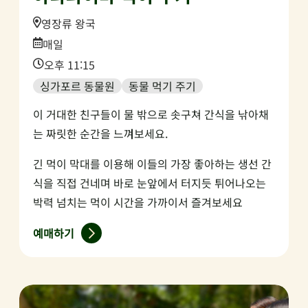
Location:
영장류 왕국
Date:
매일
Time:
오후 11:15
싱가포르 동물원
동물 먹기 주기
이 거대한 친구들이 물 밖으로 솟구쳐 간식을 낚아채
는 짜릿한 순간을 느껴보세요.
긴 먹이 막대를 이용해 이들의 가장 좋아하는 생선 간
식을 직접 건네며 바로 눈앞에서 터지듯 튀어나오는
박력 넘치는 먹이 시간을 가까이서 즐겨보세요
예매하기