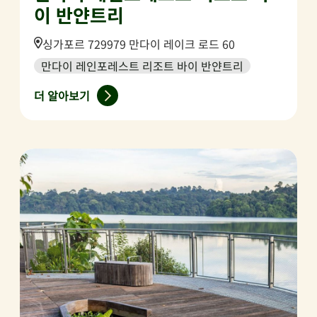
이 반얀트리
Location:
싱가포르 729979 만다이 레이크 로드 60
만다이 레인포레스트 리조트 바이 반얀트리
더 알아보기