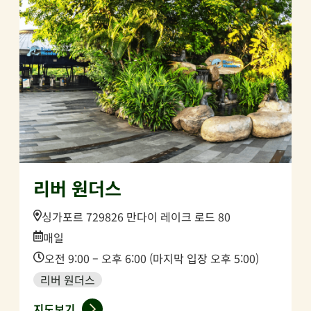
리버 원더스
Location:
싱가포르 729826 만다이 레이크 로드 80
Date:
매일
Time:
오전 9:00 – 오후 6:00 (마지막 입장 오후 5:00)
리버 원더스
지도보기