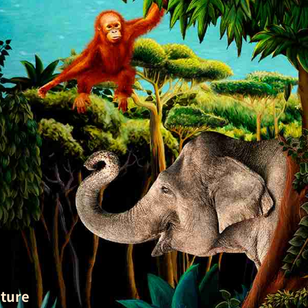
s
uture