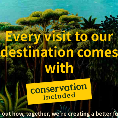
Every visit to our
destination come
with
 out how, together, we're creating a better f