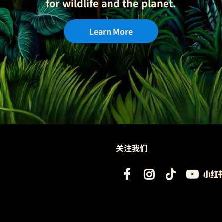
for wildlife and the planet.
Learn More
关注我们