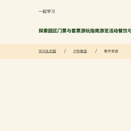
一起学习
探索园区
门票与套票
游玩指南
游览活动
餐饮
河川生态园
户外教室
教学资源