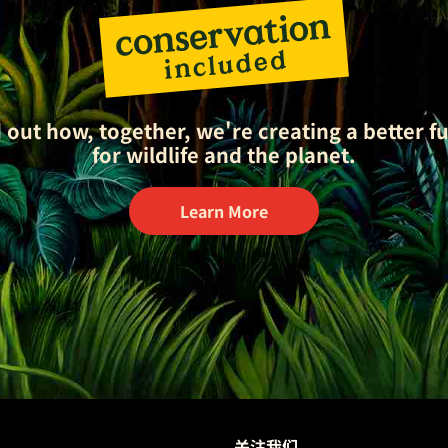
 out how, together, we're creating a better f
for wildlife and the planet.
Learn More
关注我们