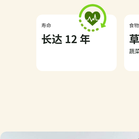
寿命
食
长达 12 年
蔬