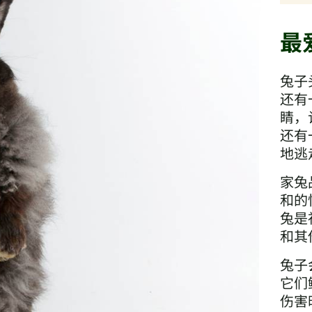
最
兔子
还有
睛，
还有
地逃
家兔
和的
兔是
和其
兔子
它们
伤害