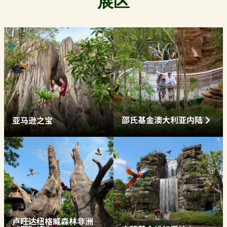
展区
邵氏基金澳大利亚内陆
亚马逊之宝
卢旺达纽格威森林非洲