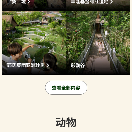
“翼”境
丰隆基金绯红湿地
郭氏集团亚洲珍禽
彩鹦谷
查看全部内容
动物