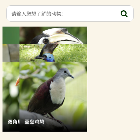
军金刚鹦鹉
冠斑犀鸟
北跳岩企鹅
双垂鹤驼
双角犀鸟
圣岛鸡鸠