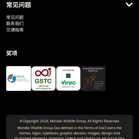
常见问题
常见问题
联系我们
交通指南
奖项
© Copyright 2026, Mandai Wildlife Group. All Rights Reserved.
Mandai Wildlife Group (as defined in the
Terms of Use
) owns the
names, logos, typefaces, graphic devices, images, design and
illustrated elements, drawings, videos and photos as set out on this