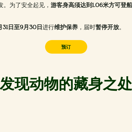
出发。为了安全起见，
游客身高须达到1.06米方可登
月31日至9月30日
进行
维护保养
，届时
暂停开放
。
预订
发现动物的藏身之