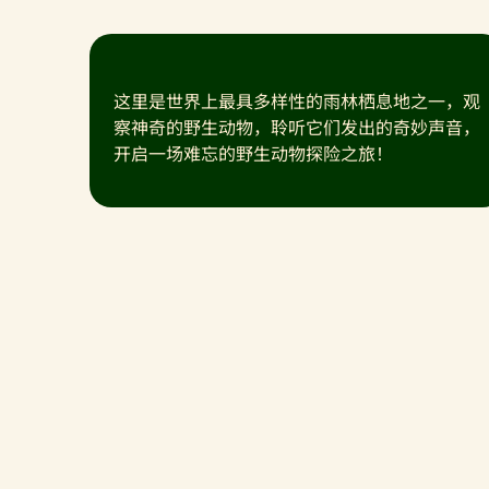
这里是世界上最具多样性的雨林栖息地之一，观
察神奇的野生动物，聆听它们发出的奇妙声音，
开启一场难忘的野生动物探险之旅！
大食蚁兽
大食蚁兽标志性的窄头、毛发浓密的尾部以及
长长的大鼻子都让它格外惹人注目。当它们四
处寻觅食物时，会用又长又窄的舌头探入蚁丘
舔食蚂蚁和白蚁。