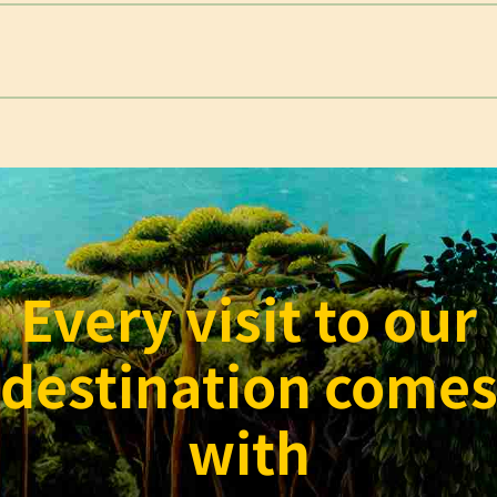
Every visit to our
destination come
with