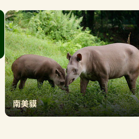
南美貘
这类貘几乎只在水边出没，它们在陆地上行动
敏捷，而在水中则更是快上加快。它们长长的
鼻子有多种功能，当它们潜入水中时，鼻子可