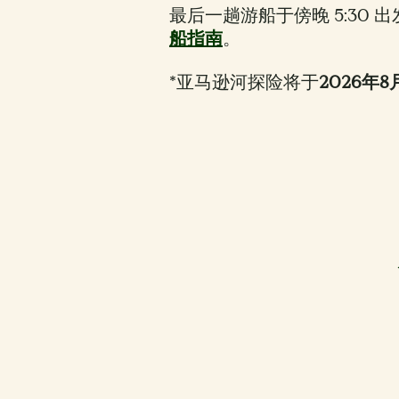
最后一趟游船于傍晚 5:30 
船指南
。
*亚马逊河探险将于
2026年8