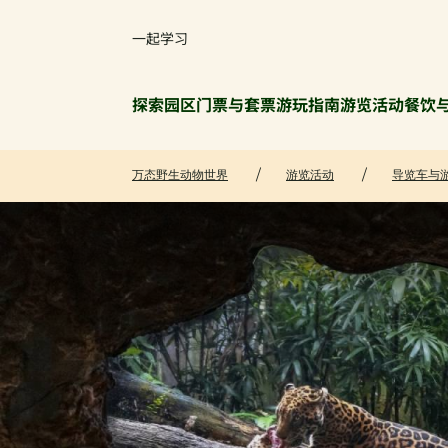
一起学习
探索园区
门票与套票
游玩指南
游览活动
餐饮
万态野生动物世界
游览活动
导览车与