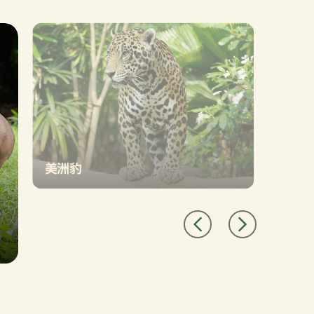
美洲豹
登上亚马逊河探索游船，进入一个幽暗的洞
穴，邂逅一种身上布满斑点的捕食者——美洲
豹。这种猫科动物行踪诡秘，极擅长游泳，哪
怕是拖着大型猎物涉水也不在话下。