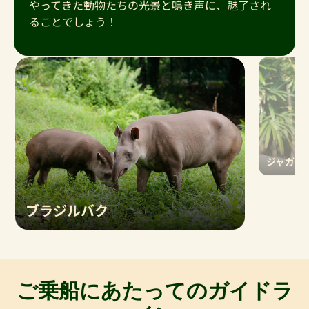
やってきた動物たちの光景と鳴き声に、魅了され
ることでしょう！
ジャガー
「アマゾン・
窟の中へと進
ブラジルバク
ガーに遭遇し
科動物は、泳
びながら泳ぐ
ほとんどの場合水辺で見られるこのバクの仲間
は、陸の上ではもちろん、水の中ではさらに素
早く動きます。多目的に使える鼻はシュノーケ
ご乗船にあたってのガイドラ
ルの役目も果たし、何時間も水中に潜ることを
可能にします。