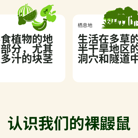
物
栖息地
喜食植物的地
生活在多草
下部分，尤其
半干旱地区
是多汁的块茎
洞穴和隧道
认识我们的裸鼹鼠