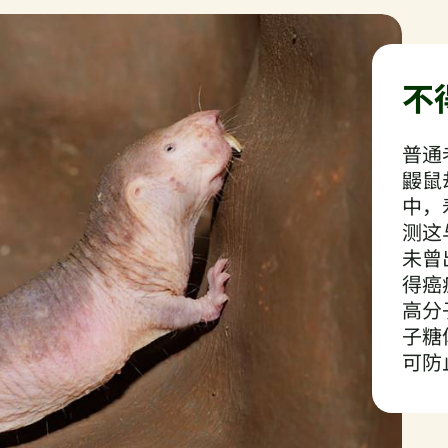
不
普通
鼹鼠
中，
测这
未曾
得癌
高分
子糖
可防