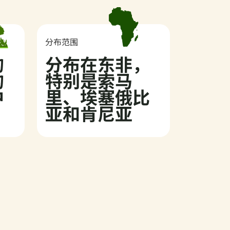
分布范围
的
分布在东非，
的
特别是索马
中
里、埃塞俄比
亚和肯尼亚