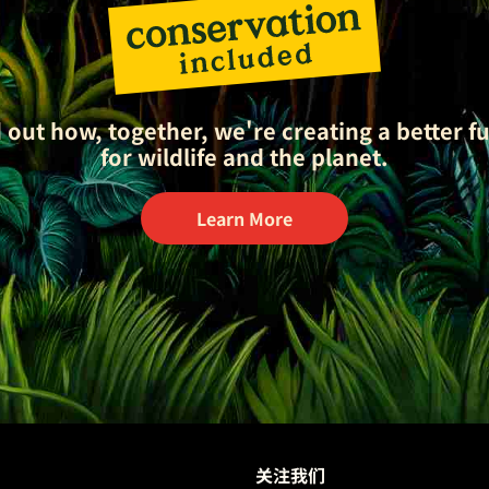
 out how, together, we're creating a better f
for wildlife and the planet.
Learn More
关注我们