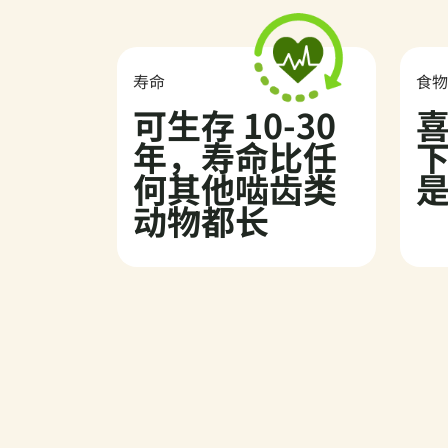
寿命
食
可生存 10-30
年，寿命比任
何其他啮齿类
动物都长