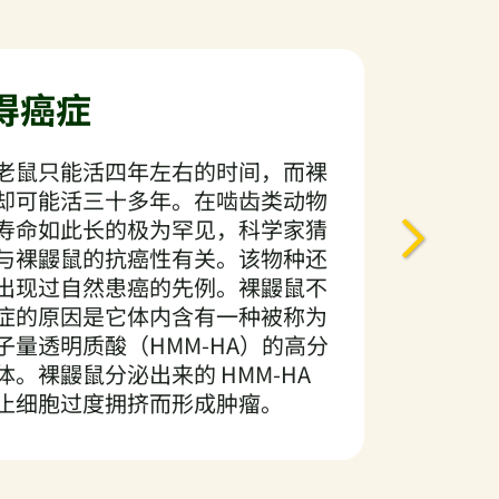
得癌症
老鼠只能活四年左右的时间，而裸
却可能活三十多年。在啮齿类动物
寿命如此长的极为罕见，科学家猜
与裸鼹鼠的抗癌性有关。该物种还
出现过自然患癌的先例。裸鼹鼠不
症的原因是它体内含有一种被称为
子量透明质酸（HMM-HA）的高分
体。裸鼹鼠分泌出来的 HMM-HA
止细胞过度拥挤而形成肿瘤。