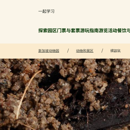
一起学习
探索园区
门票与套票
游玩指南
游览活动
餐饮
新加坡动物园
动物和展区
裸鼹鼠