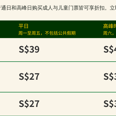
普通日和高峰日购买成人与儿童门票皆可享折扣。立
平日
高峰
周一至周五，不包括公共假期
周六
S$39
S$
S$27
S$
S$27
S$