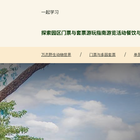
一起学习
探索园区
门票与套票
游玩指南
游览活动
餐饮
万态野生动物世界
门票与多园套票
单