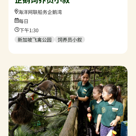
Location:
海洋网联船务企鹅湾
Date:
每日
Time:
下午1:30
新加坡飞禽公园
饲养员小叙