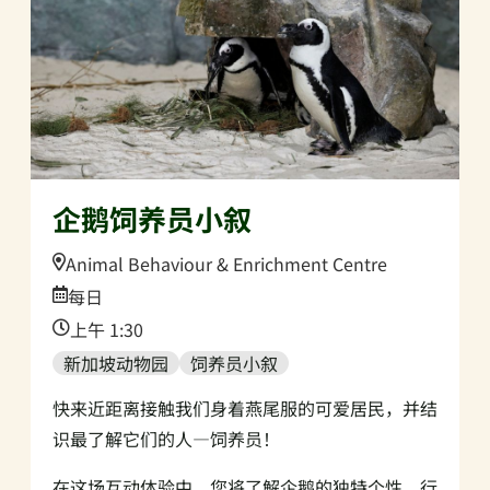
企鹅饲养员小叙
Location:
Animal Behaviour & Enrichment Centre
Date:
每日
Time:
上午 1:30
新加坡动物园
饲养员小叙
快来近距离接触我们身着燕尾服的可爱居民，并结
识最了解它们的人—饲养员！
在这场互动体验中，您将了解企鹅的独特个性、行