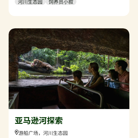
河川生态园
饲养员小叙
亚马逊河探索
Location:
游船广场，河川生态园