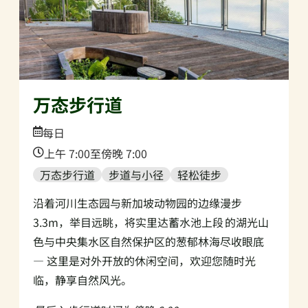
万态步行道
Date:
每日
Time:
上午 7:00至傍晚 7:00
万态步行道
步道与小径
轻松徒步
沿着河川生态园与新加坡动物园的边缘漫步
3.3m，举目远眺，将实里达蓄水池上段 的湖光山
色与中央集水区自然保护区的葱郁林海尽收眼底
— 这里是对外开放的休闲空间，欢迎您随时光
临，静享自然风光。