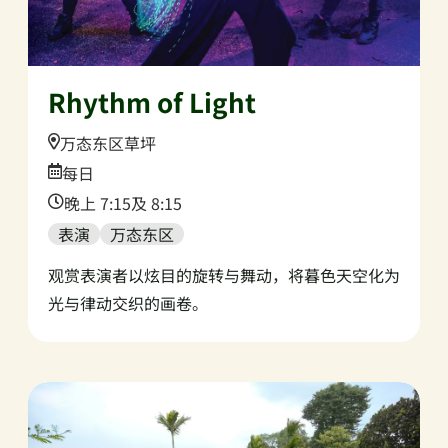
Rhythm of Light
Location:
万态东区草坪
Date:
每日
Time:
晚上 7:15及 8:15
表演
万态东区
观赏表演者以炫目的旋转与舞动，将暮色天空化为
光与律动交织的画卷。