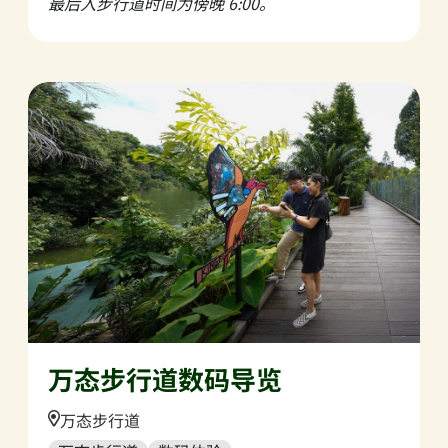
最后入步行道时间为傍晚 6:00。
万态步行道数码导览
Location:
万态步行道