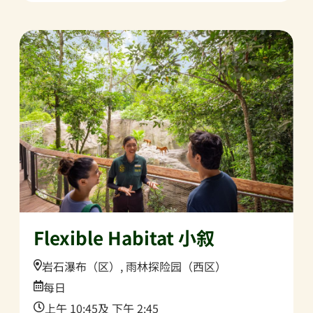
Flexible Habitat 小叙
Location:
岩石瀑布（区）, 雨林探险园（西区）
Date:
每日
Time:
上午 10:45及 下午 2:45