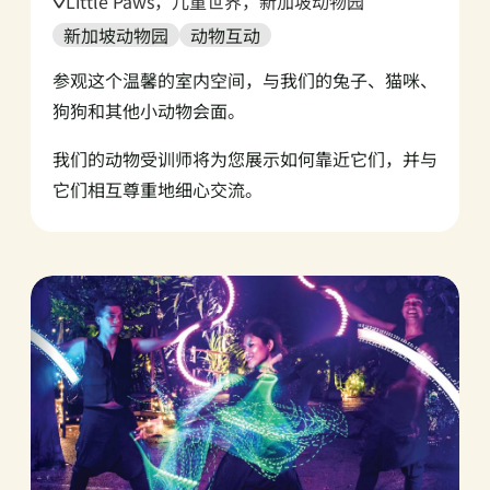
Location:
Little Paws，儿童世界，新加坡动物园
新加坡动物园
动物互动
参观这个温馨的室内空间，与我们的兔子、猫咪、
狗狗和其他小动物会面。
我们的动物受训师将为您展示如何靠近它们，并与
它们相互尊重地细心交流。