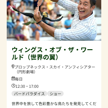
ウィングス・オブ・ザ・ワー
ルド（世界の翼）
Location:
プロップネックス・スカイ・アンフィシアター
（円形劇場）
Date:
毎日
Time:
12:30・17:00
バードパラダイス
ショー
世界中を旅して色彩豊かな鳥たちを発見してくだ