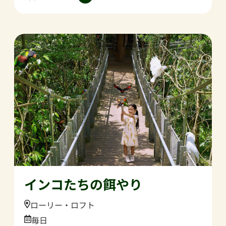
インコたちの餌やり
Location:
ローリー・ロフト
Date:
毎日