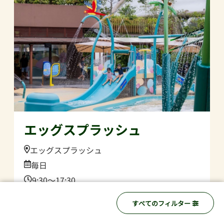
エッグスプラッシュ
Location:
エッグスプラッシュ
Date:
毎日
Time:
9:30～17:30
バードパラダイス
子供たちの遊び場
すべてのフィルター
「エッグスプラッシュ」が帰ってきました！水し