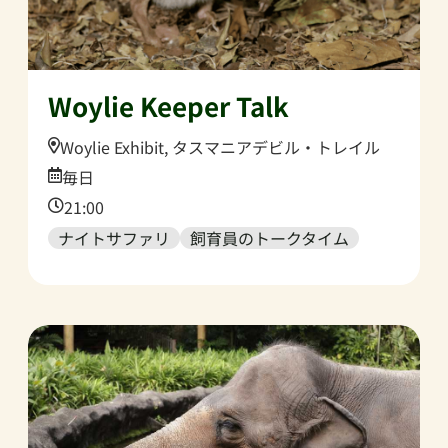
Woylie Keeper Talk
Location:
Woylie Exhibit, タスマニアデビル・トレイル
Date:
毎日
Time:
21:00
ナイトサファリ
飼育員のトークタイム