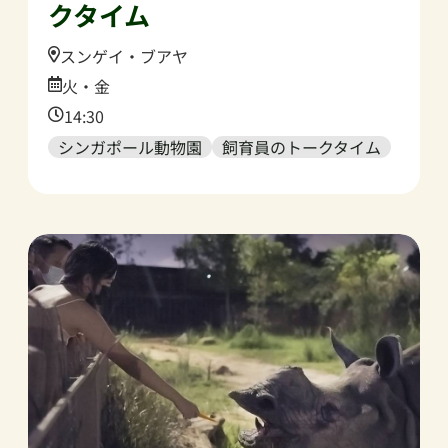
クタイム
Location:
スンゲイ・ブアヤ
Date:
火・金
Time:
14:30
シンガポール動物園
飼育員のトークタイム