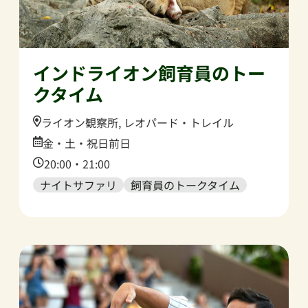
インドライオン飼育員のトー
クタイム
Location:
ライオン観察所, レオパード・トレイル
Date:
金・土・祝日前日
Time:
20:00・21:00
ナイトサファリ
飼育員のトークタイム