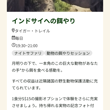
インドサイへの餌やり
Location:
タイガー・トレイル
Date:
毎日
Time:
19:30~21:00
ナイトサファリ
動物の餌やりセッション
月明りの下で、一本角のこの巨大な動物があなた
の手*から餌を食べる感動を。
すべての収益は近隣諸国の野生動物保護活動に充
てられています。
1食分S$15の撮影オプションで体験をさらに充実
させましょう。持ち帰れる実物の記念フォト付