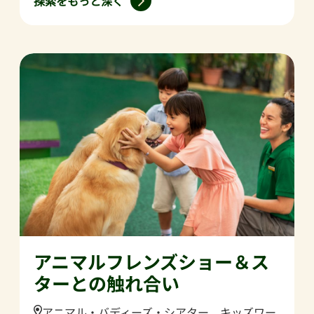
探索をもっと深く
アニマルフレンズショー＆ス
ターとの触れ合い
Location:
アニマル・バディーズ・シアター、キッズワー