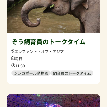
ぞう飼育員のトークタイム
Location:
エレファント・オブ・アジア
Date:
毎日
Time:
11:30
シンガポール動物園
飼育員のトークタイム