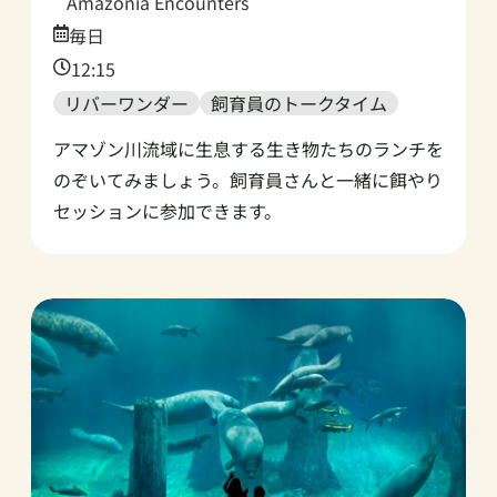
Amazonia Encounters
Date:
毎日
Time:
12:15
リバーワンダー
飼育員のトークタイム
アマゾン川流域に生息する生き物たちのランチを
のぞいてみましょう。飼育員さんと一緒に餌やり
セッションに参加できます。