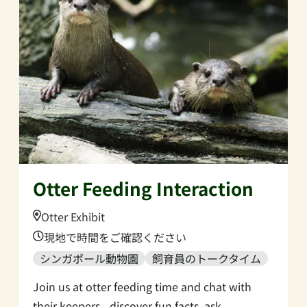
Otter Feeding Interaction
Location:
Otter Exhibit
Time:
現地で時間をご確認ください
シンガポール動物園
飼育員のトークタイム
Join us at otter feeding time and chat with
their keepers - discover fun facts, ask