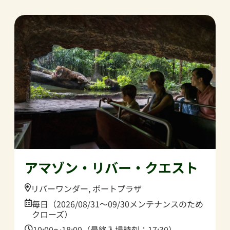
アマゾン・リバー・クエスト
Location:
リバーワンダー, ボートプラザ
Date:
毎日（2026/08/31〜09/30メンテナンスのため
クローズ）
Time:
10:00～18:00（最終入場時刻：17:30）